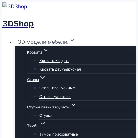
Перейти
к
3DShop
содержимому
3D модели мебели.
Кровати
Кровать-чердак
Кровать двухъярусная
Столы
Столы письменные
Столы туалетные
Стулья лавки табуреты
Стулья
Тумбы
Тумбы прикроватные